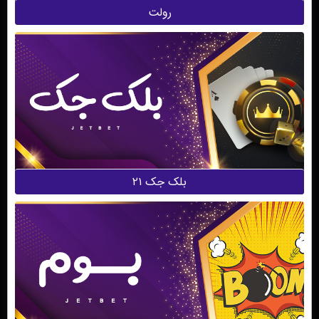
رولت
بلک جک ۲۱