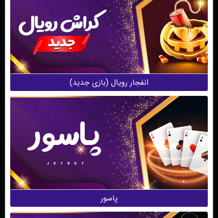
انفجار‌ رویال (بازی جدید)
پاسور