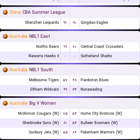
China
CBA Summer League
Shenzhen Leopards
۹۲
۹۰
Qingdao Eagles
Australia
NBL1 East
Norths Bears
۲۹
۲۰
Central Coast Crusaders
Illawarra Hawks II
-
-
Sutherland Sharks
Australia
NBL1 South
Melbourne Tigers
۵۷
۴۸
Frankston Blues
Eltham Wildcats
۴۹
۳۴
Nunawading
Australia
Big V Women
McKinnon Cougars (W)
۱۱۵
۵۴
Hume City Broncos (W)
Sherbrooke Suns (W)
۸۱
۵۴
Bulleen Boomers (W)
Sunbury Jets (W)
۵۵
۸۴
Pakenham Warriors (W)