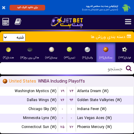
اپلیکیشن جت بت مختص اندروید
برای دانلود کلیک کنید
(دسترسی آسان و بدون فیلترشکن به سایت)
دسته بندی ورزش ها
فوتبال(۷۹۴)
بسکتبال(۸۹)
والیبال(۴۱)
تنیس(۱۳۹)
بیسبال(۵۶)
هاکی روی یخ(۱۴)
هندبال(۴)
United States
WNBA Including Playoffs
Washington Mystics (W)
۷۹
۷۴
Atlanta Dream (W)
Dallas Wings (W)
۷۶
۹۴
Golden State Valkyries (W)
Chicago Sky (W)
-
-
Indiana Fever (W)
Minnesota Lynx (W)
-
-
Las Vegas Aces (W)
Connecticut Sun (W)
۷۵
۷۲
Phoenix Mercury (W)