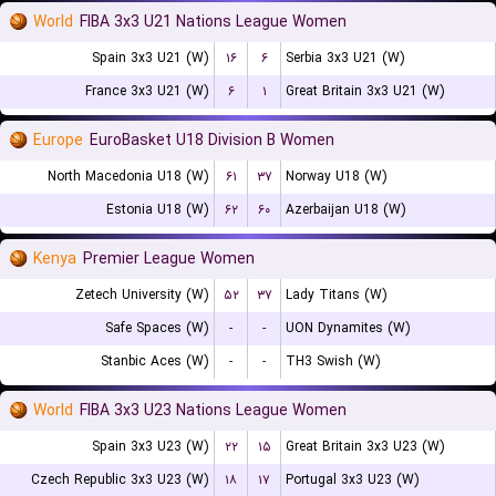
World
FIBA 3x3 U21 Nations League Women
Spain 3x3 U21 (W)
۱۶
۶
Serbia 3x3 U21 (W)
France 3x3 U21 (W)
۶
۱
Great Britain 3x3 U21 (W)
Europe
EuroBasket U18 Division B Women
North Macedonia U18 (W)
۶۱
۳۷
Norway U18 (W)
Estonia U18 (W)
۶۲
۶۰
Azerbaijan U18 (W)
Kenya
Premier League Women
Zetech University (W)
۵۲
۳۷
Lady Titans (W)
Safe Spaces (W)
-
-
UON Dynamites (W)
Stanbic Aces (W)
-
-
TH3 Swish (W)
World
FIBA 3x3 U23 Nations League Women
Spain 3x3 U23 (W)
۲۲
۱۵
Great Britain 3x3 U23 (W)
Czech Republic 3x3 U23 (W)
۱۸
۱۷
Portugal 3x3 U23 (W)