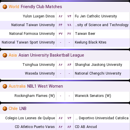
World
Friendly Club Matches
Yulon Luxgen Dinos
۸۲
۷۴
Fu Jen Catholic University
National Taiwan University
۶۴
۷۸
Chien Hsin University of Science and Technology
National Formosa University
۳۷
۶۷
Taiwan Beer
National Taiwan Sport University
-
-
Keelung Black Kites
Asia
Asian University Basketball League
Tsinghua University
۸۲
۸۴
Shanghai Jiaotong University
Waseda University
-
-
National Chengchi University
Australia
NBL1 West Women
Rockingham Flames (W)
-
-
Warwick Senators (W)
Chile
LNB
Colegio Los Leones de Quilpue
۸۷
۷۴
Club Deportivo Universidad Catolica
CD Atletico Puerto Varas
۸۲
۸۶
CD AB Ancud