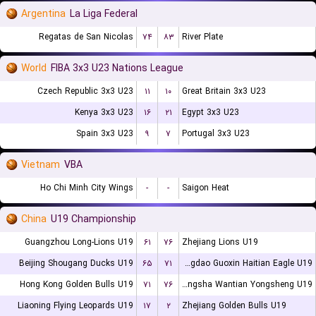
Argentina
La Liga Federal
Regatas de San Nicolas
۷۴
۸۳
River Plate
World
FIBA 3x3 U23 Nations League
Czech Republic 3x3 U23
۱۱
۱۰
Great Britain 3x3 U23
Kenya 3x3 U23
۱۶
۲۱
Egypt 3x3 U23
Spain 3x3 U23
۹
۷
Portugal 3x3 U23
Vietnam
VBA
Ho Chi Minh City Wings
-
-
Saigon Heat
China
U19 Championship
Guangzhou Long-Lions U19
۶۱
۷۶
Zhejiang Lions U19
Beijing Shougang Ducks U19
۶۵
۷۱
Qingdao Guoxin Haitian Eagle U19
Hong Kong Golden Bulls U19
۷۱
۷۶
Changsha Wantian Yongsheng U19
Liaoning Flying Leopards U19
۱۷
۲
Zhejiang Golden Bulls U19