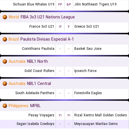
Sichuan Blue Whales U19
۶۳
۵۳
Jilin Northeast Tigers U19
World
FIBA 3x3 U21 Nations League
France 3x3 U21
۱۶
۷
Greece 3x3 U21
Brazil
Paulista Divisao Especial A-1
Corinthians Paulista
-
-
Basket Sao Jose
Australia
NBL1 North
Gold Coast Rollers
-
-
Ipswich Force
Australia
NBL1 Central
South Adelaide Panthers
-
-
Forestville Eagles
Philippines
MPBL
Pasay Voyagers
۲۱
۲۱
Rizal Xentro Mall Golden Coolers
Ilagan Isabela Cowboys
-
-
Meycauayan Marilao Gems