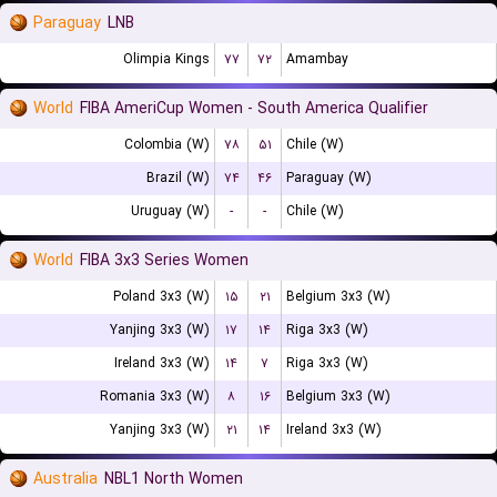
Paraguay
LNB
Olimpia Kings
۷۷
۷۲
Amambay
World
FIBA AmeriCup Women - South America Qualifier
Colombia (W)
۷۸
۵۱
Chile (W)
Brazil (W)
۷۴
۴۶
Paraguay (W)
Uruguay (W)
-
-
Chile (W)
World
FIBA 3x3 Series Women
Poland 3x3 (W)
۱۵
۲۱
Belgium 3x3 (W)
Yanjing 3x3 (W)
۱۷
۱۴
Riga 3x3 (W)
Ireland 3x3 (W)
۱۴
۷
Riga 3x3 (W)
Romania 3x3 (W)
۸
۱۶
Belgium 3x3 (W)
Yanjing 3x3 (W)
۲۱
۱۴
Ireland 3x3 (W)
Australia
NBL1 North Women