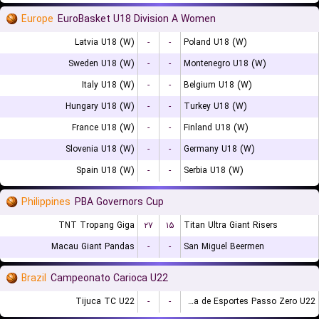
Europe
EuroBasket U18 Division A Women
Latvia U18 (W)
-
-
Poland U18 (W)
Sweden U18 (W)
-
-
Montenegro U18 (W)
Italy U18 (W)
-
-
Belgium U18 (W)
Hungary U18 (W)
-
-
Turkey U18 (W)
France U18 (W)
-
-
Finland U18 (W)
Slovenia U18 (W)
-
-
Germany U18 (W)
Spain U18 (W)
-
-
Serbia U18 (W)
Philippines
PBA Governors Cup
TNT Tropang Giga
۲۷
۱۵
Titan Ultra Giant Risers
Macau Giant Pandas
-
-
San Miguel Beermen
Brazil
Campeonato Carioca U22
Tijuca TC U22
-
-
Escolinha de Esportes Passo Zero U22