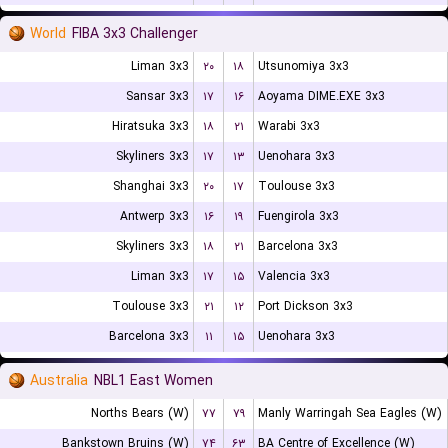
World
FIBA 3x3 Challenger
Liman 3x3
۲۰
۱۸
Utsunomiya 3x3
Sansar 3x3
۱۷
۱۶
Aoyama DIME.EXE 3x3
Hiratsuka 3x3
۱۸
۲۱
Warabi 3x3
Skyliners 3x3
۱۷
۱۳
Uenohara 3x3
Shanghai 3x3
۲۰
۱۷
Toulouse 3x3
Antwerp 3x3
۱۶
۱۹
Fuengirola 3x3
Skyliners 3x3
۱۸
۲۱
Barcelona 3x3
Liman 3x3
۱۷
۱۵
Valencia 3x3
Toulouse 3x3
۲۱
۱۲
Port Dickson 3x3
Barcelona 3x3
۱۱
۱۵
Uenohara 3x3
Australia
NBL1 East Women
Norths Bears (W)
۷۷
۷۹
Manly Warringah Sea Eagles (W)
Bankstown Bruins (W)
۷۴
۶۳
BA Centre of Excellence (W)