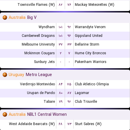
Townsville Flames (W)
۸۲
۷۶
Mackay Meteorettes (W)
Australia
Big V
Wyndham
۱۰۱
۹۲
Warrandyte Venom
Camberwell Dragons
۱۰۱
۹۶
Gippsland United
Melbourne University
۳۷
۳۳
Bellarine Storm
Mckinnon Cougars
۲
۷
Hume City Broncos
Sunbury Jets
-
-
Pakenham Warriors
Uruguay
Metro League
Verdirrojo Montevideo
۸۴
۷۵
Club Atletico Olimpia
Urupan de Pando
۸۰
۸۷
Lagomar
Tabare
۷۹
۹۲
Club Trouville
Australia
NBL1 Central Women
West Adelaide Bearcats (W)
۶۸
۷۳
Sturt Sabres (W)