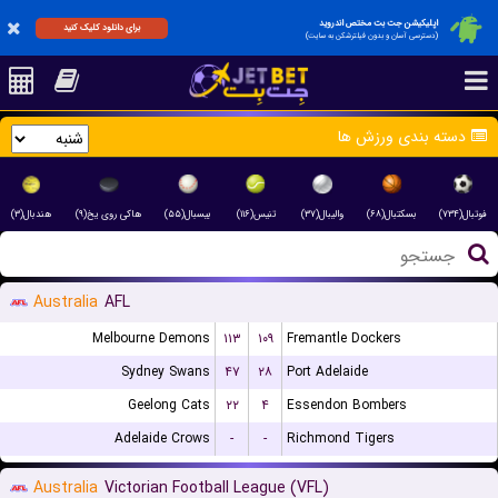
اپلیکیشن جت بت مختص اندروید
برای دانلود کلیک کنید
(دسترسی آسان و بدون فیلترشکن به سایت)
دسته بندی ورزش ها
فوتبال(۷۳۴)
بسکتبال(۶۸)
والیبال(۳۷)
تنیس(۱۱۶)
بیسبال(۵۵)
هاکی روی یخ(۹)
هندبال(۳)
Australia
AFL
Melbourne Demons
۱۱۳
۱۰۹
Fremantle Dockers
Sydney Swans
۴۷
۲۸
Port Adelaide
Geelong Cats
۲۲
۴
Essendon Bombers
Adelaide Crows
-
-
Richmond Tigers
Australia
Victorian Football League (VFL)