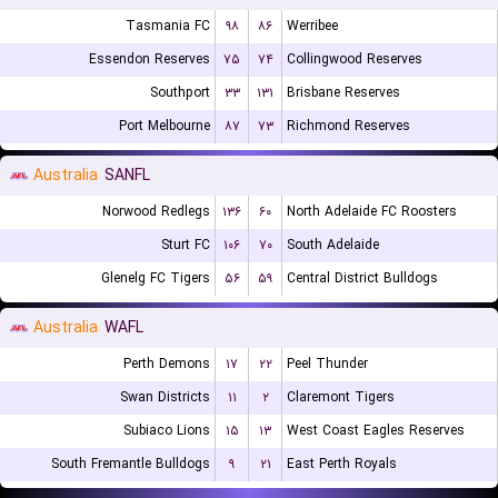
Tasmania FC
۹۸
۸۶
Werribee
Essendon Reserves
۷۵
۷۴
Collingwood Reserves
Southport
۳۳
۱۳۱
Brisbane Reserves
Port Melbourne
۸۷
۷۳
Richmond Reserves
Australia
SANFL
Norwood Redlegs
۱۳۶
۶۰
North Adelaide FC Roosters
Sturt FC
۱۰۶
۷۰
South Adelaide
Glenelg FC Tigers
۵۶
۵۹
Central District Bulldogs
Australia
WAFL
Perth Demons
۱۷
۲۲
Peel Thunder
Swan Districts
۱۱
۲
Claremont Tigers
Subiaco Lions
۱۵
۱۳
West Coast Eagles Reserves
South Fremantle Bulldogs
۹
۲۱
East Perth Royals